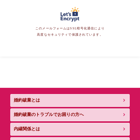
の第三者が運営し当法人若しくは所属弁護士の情報を掲
載するインターネット上のサイト、当法人のパンフレッ
ト、当法人が関与する書籍若しくは論文その他の当法人
が関与する媒体への掲載
このメールフォームはSSL暗号化通信により
高度なセキュリティで保護されています。
第三者への提供・開示
個人情報を次の第三者等に提供・開示する場合がありま
す。
家庭裁判所、簡易裁判所、地方裁判所、高等裁判所、最
高裁判所。
市区町村役場（戸籍等の書類徴求を行う場合など）。
相手方に代理人弁護士が就いた場合、その弁護士。
その他、法律事務に関連する個人及び団体。
法律事務に関連して、その他の第三者へ個人情報を提供す
婚約破棄とは
る必要が生じた場合は、その都度、書面による同意を求め
ます。
婚約破棄のトラブルでお困りの方へ
内縁関係とは
個人情報の取扱いの委託
当法人が定める水準を満たしている委託先に個人情報の取