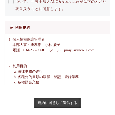
ついて、弁護士法人ALG&Associatesが以下のとおり
取り扱うことに同意します。
利用規約
個人情報保護管理者
本部人事・総務部 小林 慶子
電話 03-6258-0960 Eメール pms@avance-lg.com
利用目的
法律事務の遂行
各種公的書類の取得、登記、登録業務
各種照会業務
各種連絡
各種リーガルサービスの紹介及び提供
事件の当事者（患者、遺族を含む。）を特定できない方
法で、当法人の取扱事例として、シンポジウム若しくは
セミナーその他の講演活動において発表すること又は当
法人が運営するインターネット上のサイト、当法人以外