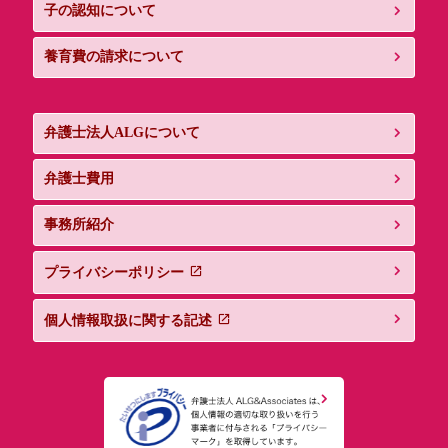
子の認知について
扱いを委託することがあります。委託先とは機密保持契約
を交わし、委託する個人情報の安全管理が図られるよう、
委託先に対する必要、かつ、適切な監督を行います。
養育費の請求について
開示等手続き
弁護士法人ALGについて
個人情報の利用目的の通知、開示、内容の訂正、追加又は
削除、利用の停止、消去又は第三者への提供の停止および
第三者提供の記録の開示（以下「開示等」という）を求め
弁護士費用
られた場合には、適切、かつ迅速に対応致します。開示等
の請求は下記までお申し付けください。
事務所紹介
【お問い合わせ先】
プライバシーポリシー
弁護士法人ALG&Associates
電話 03-6258-0960 Eメール pms@avance-lg.com
個人情報取扱に関する記述
個人情報を与えることの任意性及び当該情報を与えなかっ
た場合に本人に生じる結果
個人情報の提出は任意であり、ご提供いただけない場合、
法律事務を受任出来ない、もしくは法律事務の遂行に制限