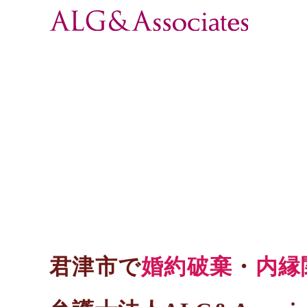
君津市で
婚約破棄
・
内縁