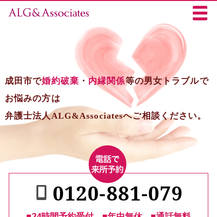
成田市で
婚約破棄
・
内縁関係
等の男女トラブルで
お悩みの方は
弁護士法人ALG&Associatesへご相談ください。
0120-881-079
■24時間予約受付
■年中無休
■通話無料