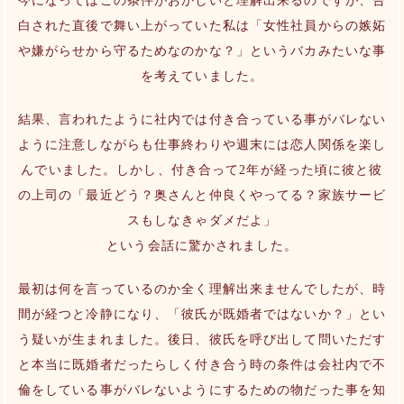
今になってはこの条件がおかしいと理解出来るのですが、告
白された直後で舞い上がっていた私は「女性社員からの嫉妬
や嫌がらせから守るためなのかな？」というバカみたいな事
を考えていました。
結果、言われたように社内では付き合っている事がバレない
ように注意しながらも仕事終わりや週末には恋人関係を楽し
んでいました。しかし、付き合って2年が経った頃に彼と彼
の上司の「最近どう？奥さんと仲良くやってる？家族サービ
スもしなきゃダメだよ」
という会話に驚かされました。
最初は何を言っているのか全く理解出来ませんでしたが、時
間が経つと冷静になり、「彼氏が既婚者ではないか？」とい
う疑いが生まれました。後日、彼氏を呼び出して問いただす
と本当に既婚者だったらしく付き合う時の条件は会社内で不
倫をしている事がバレないようにするための物だった事を知