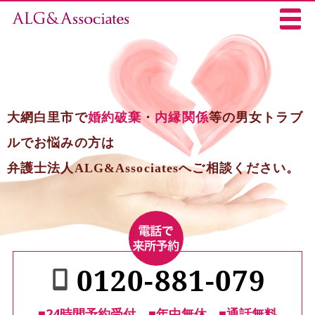
大網白里市で
婚約破棄
・
内縁関係
等の男女トラブ
ルでお悩みの方は
弁護士法人ALG&Associatesへご相談ください。
0120-881-079
■24時間予約受付
■年中無休
■通話無料