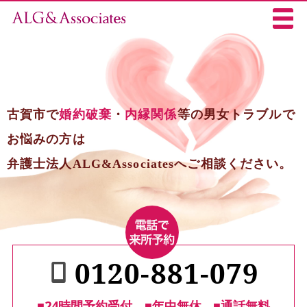
古賀市で
婚約破棄
・
内縁関係
等の男女トラブルで
お悩みの方は
弁護士法人ALG&Associatesへご相談ください。
0120-881-079
■24時間予約受付
■年中無休
■通話無料