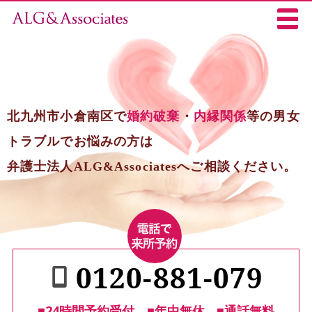
北九州市小倉南区で
婚約破棄
・
内縁関係
等の男女
トラブルでお悩みの方は
弁護士法人ALG&Associatesへご相談ください。
0120-881-079
■24時間予約受付
■年中無休
■通話無料