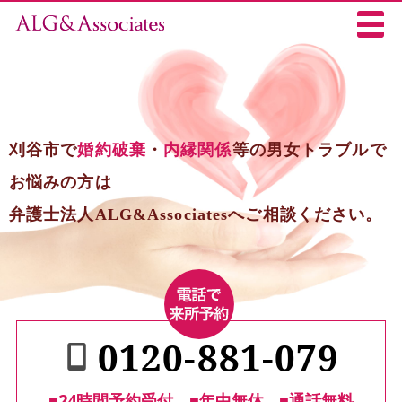
刈谷市で
婚約破棄
・
内縁関係
等の男女トラブルで
お悩みの方は
弁護士法人ALG&Associatesへご相談ください。
0120-881-079
■24時間予約受付
■年中無休
■通話無料