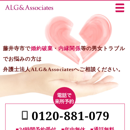
藤井寺市で
婚約破棄
・
内縁関係
等の男女トラブル
でお悩みの方は
弁護士法人ALG&Associatesへご相談ください。
0120-881-079
■24時間予約受付
■年中無休
■通話無料