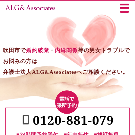
吹田市で
婚約破棄
・
内縁関係
等の男女トラブルで
お悩みの方は
弁護士法人ALG&Associatesへご相談ください。
0120-881-079
■24時間予約受付
■年中無休
■通話無料