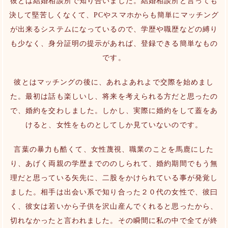
彼とは結婚相談所で知り合いました。結婚相談所と言っても
決して堅苦しくなくて、PCやスマホからも簡単にマッチング
が出来るシステムになっているので、学歴や職歴などの縛り
も少なく、身分証明の提示があれば、登録できる簡単なもの
です。
彼とはマッチングの後に、あれよあれよで交際を始めまし
た。最初は話も楽しいし、将来を考えられる方だと思ったの
で、婚約を交わしました。しかし、実際に婚約をして蓋をあ
けると、女性をものとしてしか見ていないのです。
言葉の暴力も酷くて、女性蔑視、職業のことを馬鹿にした
り、あげく両親の学歴までののしられて、婚約期間でもう無
理だと思っている矢先に、二股をかけられている事が発覚し
ました。相手は出会い系で知り合った２０代の女性で、彼曰
く、彼女は若いから子供を沢山産んでくれると思ったから、
切れなかったと言われました。その瞬間に私の中で全てが終