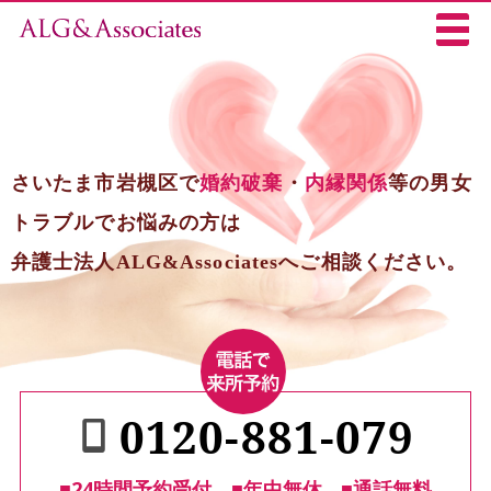
さいたま市岩槻区で
婚約破棄
・
内縁関係
等の男女
トラブルでお悩みの方は
弁護士法人ALG&Associatesへご相談ください。
0120-881-079
■24時間予約受付
■年中無休
■通話無料