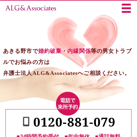
あきる野市で
婚約破棄
・
内縁関係
等の男女トラブ
ルでお悩みの方は
弁護士法人ALG&Associatesへご相談ください。
0120-881-079
■24時間予約受付
■年中無休
■通話無料