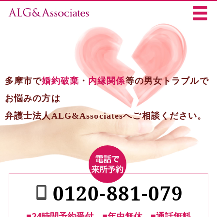
多摩市で
婚約破棄
・
内縁関係
等の男女トラブルで
お悩みの方は
弁護士法人ALG&Associatesへご相談ください。
0120-881-079
■24時間予約受付
■年中無休
■通話無料